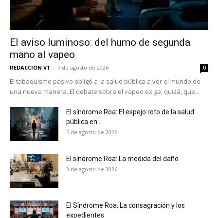
El aviso luminoso: del humo de segunda
mano al vapeo
REDACCION VT
-
7 de agosto de 2026
0
El tabaquismo pasivo obligó a la salud pública a ver el mundo de
una nueva manera. El debate sobre el vapeo exige, quizá, que...
El síndrome Roa: El espejo roto de la salud
pública en...
5 de agosto de 2026
El síndrome Roa: La medida del daño
3 de agosto de 2026
El Síndrome Roa: La consagración y los
expedientes