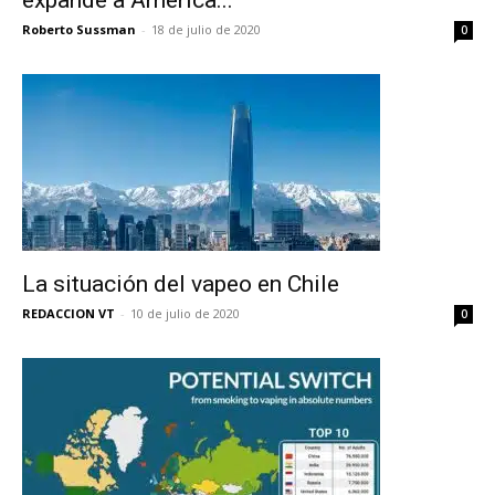
expande a América...
Roberto Sussman
-
18 de julio de 2020
0
La situación del vapeo en Chile
REDACCION VT
-
10 de julio de 2020
0
No te pierdas de las
últimas noticias