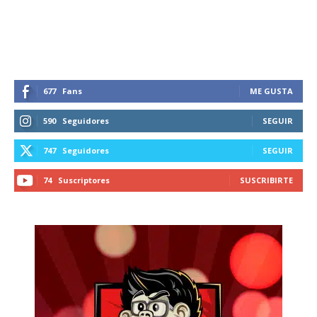
recibe todas las noticias del vapeo y la
reducción de daños en tu correo
electrónico.
Subscribe to our daily clipping and
receive all the news of vaping and
677
Fans
ME GUSTA
tobacco harm reduction in your email.
590
Seguidores
SEGUIR
SUBSCRIBIRSE
747
Seguidores
SEGUIR
74
Suscriptores
SUSCRIBIRTE