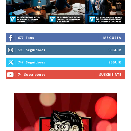
recibe todas las noticias del vapeo y la
reducción de daños en tu correo
electrónico.
Subscribe to our daily clipping and
receive all the news of vaping and
677
Fans
ME GUSTA
tobacco harm reduction in your email.
590
Seguidores
SEGUIR
SUBSCRIBIRSE
747
Seguidores
SEGUIR
74
Suscriptores
SUSCRIBIRTE