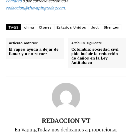
contacto
o por correo electrónico a
redaccion@thevapingtoday.com
.
TAGS
china
Clones
Estados Unidos
Juul
Shenzen
Artículo anterior
Artículo siguiente
El vapeo ayuda a dejar de
Colombia: sociedad civil
fumar y a no recaer
pide incluir la reducción
de daños en la Ley
Antitabaco
REDACCION VT
En VapingToday, nos dedicamos a proporcionar