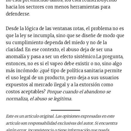
hacia los sectores con menos herramientas para
defenderse.
No te pierdas de las
últimas noticias
Desde la lógica de las ventanas rotas, el problema no es
que la ley se incumpla, sino que se diseñe de modo que
su cumplimiento dependa del miedo y no de la
Suscríbete a nuestro boletín diario y
recibe todas las noticias del vapeo y la
claridad. En ese contexto, el abuso deja de ser una
reducción de daños en tu correo
anomalía y pasa a ser un efecto sistémico.La pregunta,
electrónico.
entonces, no es si el vapeo debe existir o no, sino algo
más incómodo: ¿qué tipo de política sanitaria permite
Subscribe to our daily clipping and
el uso legal de un producto, pero deja a sus usuarios
receive all the news of vaping and
expuestos al mercado ilegal y a la extorsión como
tobacco harm reduction in your email.
costos aceptables?
Porque cuando el abandono se
normaliza, el abuso se legitima.
SUBSCRIBIRSE
Este es un articulo original. Las opiniones expresadas en este
articulo son responsabilidad exclusivas del autor. Si encuentra
algún error, inconsistencia o tiene información que pueda