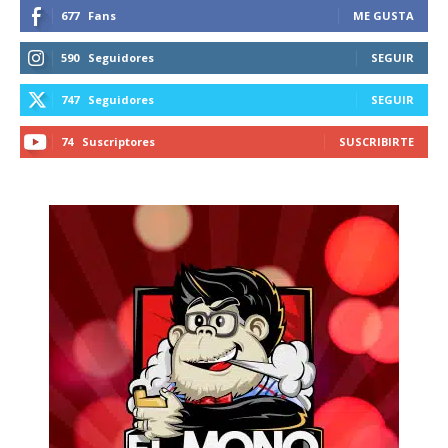
677
Fans
ME GUSTA
590
Seguidores
SEGUIR
747
Seguidores
SEGUIR
74
Suscriptores
SUSCRIBIRTE