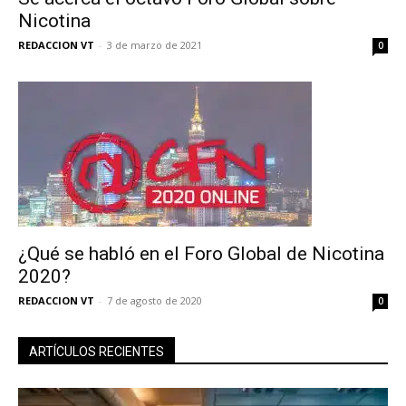
Nicotina
Subscribe to our daily clipping and
REDACCION VT
-
3 de marzo de 2021
0
receive all the news of vaping and
tobacco harm reduction in your email.
SUBSCRIBIRSE
¿Qué se habló en el Foro Global de Nicotina
2020?
REDACCION VT
-
7 de agosto de 2020
0
ARTÍCULOS RECIENTES