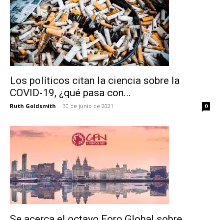
Los políticos citan la ciencia sobre la
COVID-19, ¿qué pasa con...
Ruth Goldsmith
-
30 de junio de 2021
0
No te pierdas de las
últimas noticias
Suscríbete a nuestro boletín diario y
recibe todas las noticias del vapeo y la
reducción de daños en tu correo
electrónico.
Se acerca el octavo Foro Global sobre