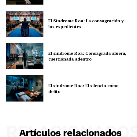
El Síndrome Roa: La consagración y
los expedientes
El síndrome Roa: Consagrada afuera,
cuestionada adentro
El síndrome Roa: El silencio como
delito
RELACIONADO
Artículos relacionados