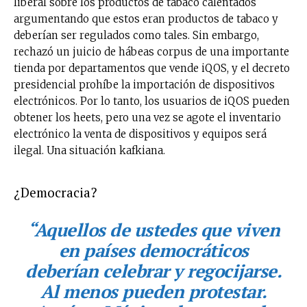
liberal sobre los productos de tabaco calentados
argumentando que estos eran productos de tabaco y
Suscríbete a nuestro boletín diario y
deberían ser regulados como tales. Sin embargo,
recibe todas las noticias del vapeo y la
rechazó un juicio de hábeas corpus de una importante
reducción de daños en tu correo
tienda por departamentos que vende iQOS, y el decreto
electrónico.
presidencial prohíbe la importación de dispositivos
Subscribe to our daily clipping and
electrónicos. Por lo tanto, los usuarios de iQOS pueden
receive all the news of vaping and
obtener los heets, pero una vez se agote el inventario
tobacco harm reduction in your email.
electrónico la venta de dispositivos y equipos será
ilegal. Una situación kafkiana.
SUBSCRIBIRSE
¿Democracia?
“Aquellos de ustedes que viven
en países democráticos
deberían celebrar y regocijarse.
Al menos pueden protestar.