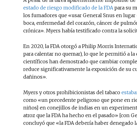
A pesar de la tarea aparentemente imposible de
estado de riesgo modificado de la FDA
para su 
los fumadores que «usar General Snus en lugar 
boca, enfermedad del corazón, cáncer de pulmón
crónica». Myers había testificado contra la solic
En 2020, la FDA otorgó a Philip Morris Internati
para calentar no quemar), lo que le permitió a l
científicos han demostrado que cambiar complet
reduce significativamente la exposición de su 
dañinos».
Myers y otros prohibicionistas del tabaco
estaba
como «un precedente peligroso que pone en riesg
niños] en conejillos de indias en un experimen
atroz que la FDA ha hecho en el pasado» [con G
concluyó que «la FDA debería haber denegado la 