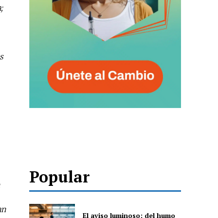
;
s
Popular
an
El aviso luminoso: del humo