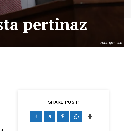
sta pertinaz
Foto: qns.com
SHARE POST:
el