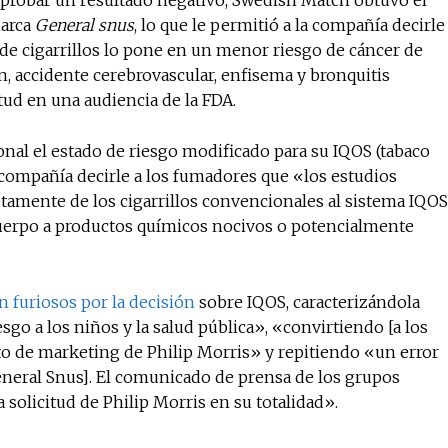
 probar un resultado negativo, Swedish Match obtuvo el
marca
General snus
, lo que le permitió a la compañía decirle
de cigarrillos lo pone en un menor riesgo de cáncer de
, accidente cerebrovascular, enfisema y bronquitis
itud en una audiencia de la FDA.
onal el estado de riesgo modificado para su IQOS (tabaco
a compañía decirle a los fumadores que «los estudios
amente de los cigarrillos convencionales al sistema IQOS
cuerpo a productos químicos nocivos o potencialmente
n furiosos por la decisión
sobre IQOS, caracterizándola
o a los niños y la salud pública», «convirtiendo [a los
to de marketing de Philip Morris» y repitiendo «un error
eneral Snus]. El comunicado de prensa de los grupos
solicitud de Philip Morris en su totalidad».