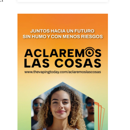
as últimas
ario y recibe todas las
ión de daños en tu correo
 and receive all the news
duction in your email.
SUBSCRIBIRSE