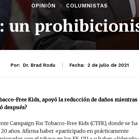
OPINIÓN
COLUMNISTAS
 un prohibicioni
Por:
Dr. Brad Rodu
Fecha:
2 de julio de 2021
acco-Free Kids, apoyó la reducción de daños mientras
só después?
ente Campaign For Tobacco-Free Kids (CTFK), donde se ha
20 años. Afirma haber «participado en prácticamente
acionados con el tabaco en los EE. UU.» y haber «liderado 