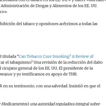
 Administración de Drogas y Alimentos de los EE. UU.
aco».
No te pierdas de l
hibición del tabaco y opositores acérrimos a todas las
noticias
Suscríbete a nuestro boletín di
noticias del vapeo y la reducc
electrónico.
 titulada “
Can Tobacco Cure Smoking? A Review of
Subscribe to our daily clipping
urar el tabaquismo? Una revisión de la reducción del daño
of vaping and tobacco harm re
 cirujano general de los EE. UU.. El presidente de la
weanor y yo testificamos en apoyo de THR.
 en su testimonio, con una salvedad. Insistió en que el
 y Medicamentos
)
una autoridad reguladora integral sobre