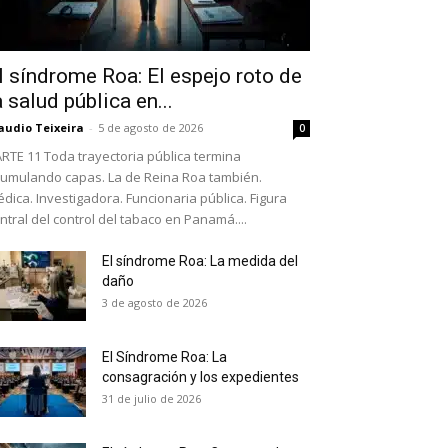
l síndrome Roa: El espejo roto de
a salud pública en...
audio Teixeira
-
5 de agosto de 2026
0
RTE 11 Toda trayectoria pública termina
umulando capas. La de Reina Roa también.
dica. Investigadora. Funcionaria pública. Figura
ntral del control del tabaco en Panamá....
El síndrome Roa: La medida del
daño
as últimas
3 de agosto de 2026
El Síndrome Roa: La
ario y recibe todas las
consagración y los expedientes
ión de daños en tu correo
31 de julio de 2026