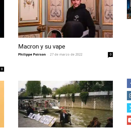
Subscribe to our daily clipping
of vaping and tobacco harm re
Macron y su vape
Philippe Poirson
-
27 de marzo de 2022
0
0