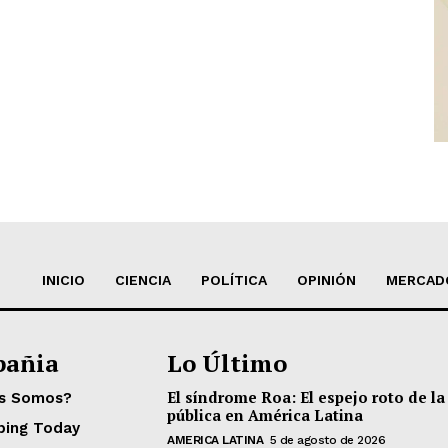
INICIO
CIENCIA
POLÍTICA
OPINIÓN
MERCAD
añia
Lo Último
El síndrome Roa: El espejo roto de la
es Somos?
pública en América Latina
ping Today
AMERICA LATINA
5 de agosto de 2026