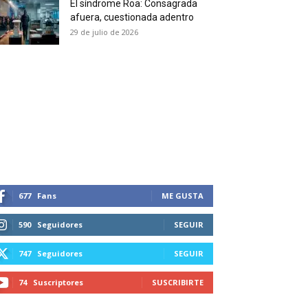
El síndrome Roa: Consagrada
 and receive all the news
afuera, cuestionada adentro
duction in your email.
29 de julio de 2026
SUBSCRIBIRSE
677
Fans
ME GUSTA
590
Seguidores
SEGUIR
747
Seguidores
SEGUIR
74
Suscriptores
SUSCRIBIRTE