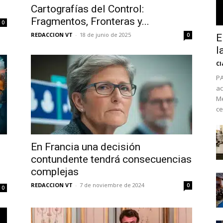
Cartografías del Control:
Fragmentos, Fronteras y...
0
REDACCION VT
-
18 de junio de 2025
0
E
l
Cl
PA
ac
Mé
ce
No te pierdas de l
En Francia una decisión
contundente tendrá consecuencias
noticias
complejas
Suscríbete a nuestro boletín di
REDACCION VT
-
7 de noviembre de 2024
0
0
noticias del vapeo y la reducc
electrónico.