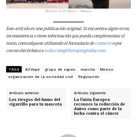
reducción de daños en tu correo
electrónico.
Marcha 19 de Marzo – México
Subscribe to our daily clipping and
receive all the news of vaping and
Este artículo es una publicación original. Si encuentra algún error,
tobacco harm reduction in your email.
inconsistencia o tiene información que pueda complementar el
texto, comuníquese utilizando el formulario de
contacto
o por
correo electrónico a
redaccion@thevapingtoday.com
.
SUBSCRIBIRSE
TAGS
AllVape
grupo de vapeo
marcha
México
organización de la sociedad civil
Regulación
Artículo anterior
Artículo siguiente
Los riesgos del humo del
La Unión Europea
cigarrillo para tu mascota
reconoce la reducción de
daños como parte de la
lucha contra el cáncer