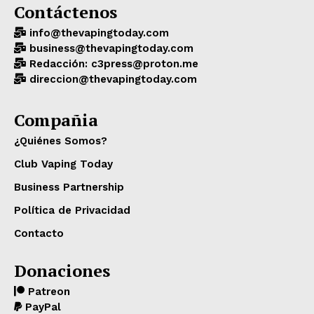
Contáctenos
info@thevapingtoday.com
business@thevapingtoday.com
Redacción: c3press@proton.me
direccion@thevapingtoday.com
Compañia
¿Quiénes Somos?
Club Vaping Today
Business Partnership
Política de Privacidad
Contacto
Donaciones
Patreon
PayPal