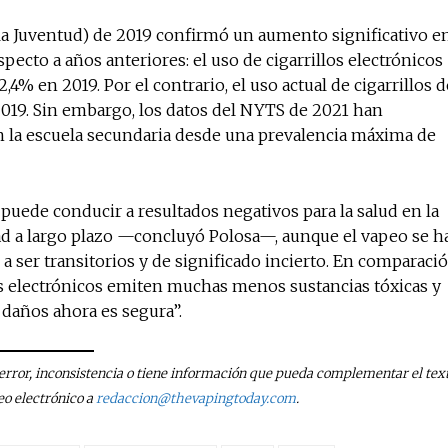
la Juventud) de 2019 confirmó un aumento significativo e
pecto a años anteriores: el uso de cigarrillos electrónicos
,4% en 2019. Por el contrario, el uso actual de cigarrillos d
2019. Sin embargo, los datos del NYTS de 2021 han
 la escuela secundaria desde una prevalencia máxima de
puede conducir a resultados negativos para la salud en la
idad a largo plazo —concluyó Polosa—, aunque el vapeo se h
a ser transitorios y de significado incierto. En comparaci
los electrónicos emiten muchas menos sustancias tóxicas y
 daños ahora es segura”.
n error, inconsistencia o tiene información que pueda complementar el text
eo electrónico a
redaccion@thevapingtoday.com
.