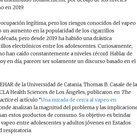
o en 2019.
ocupación legítima, pero los riesgos conocidos del vapeo
No te pierdas de l
un aumento en la popularidad de los cigarrillos
noticias
a década, pero desde 2019 ha habido una drástica
illos electrónicos entre los adolescentes. Curiosamente,
mo han caído constantemente a niveles récord. Hablar de
Suscríbete a nuestro boletín di
noticias del vapeo y la reducc
oy en día, parecer ser solamente un discurso basado en el
electrónico.
Subscribe to our daily clipping
EHAR de la Universidad de Catania, Thomas B. Casale de la
of vaping and tobacco harm re
UCLA Health Sciences de Los Ángeles, publicaron en
The
actice
el artículo “
Una mirada de cerca al vapeo en
donde analizan la magnitud del problema y las implicacion
 usan estos productos de consumo. Su objetivo es brindar
e vapeo entre adolescentes y adultos jóvenes en Estados
 respiratoria.