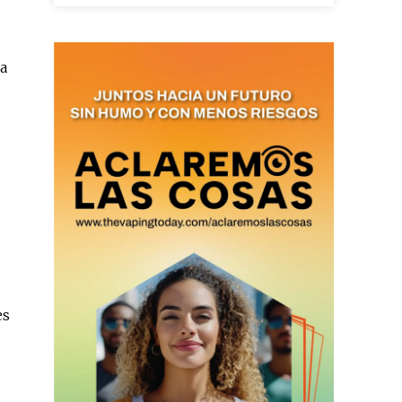
 a
as últimas
ario y recibe todas las
ión de daños en tu correo
 and receive all the news
duction in your email.
SUBSCRIBIRSE
es