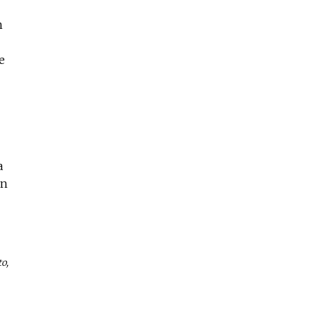
n
e
a
ón
o,