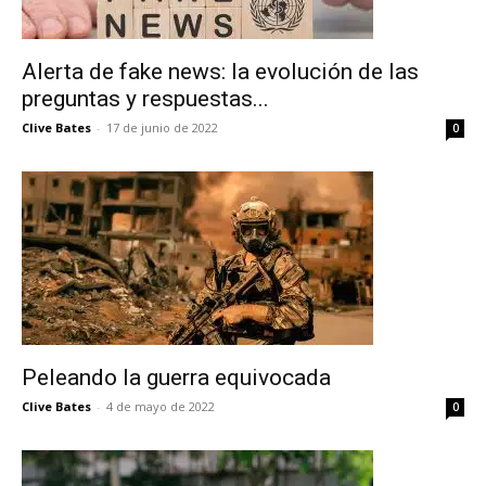
Alerta de fake news: la evolución de las
preguntas y respuestas...
Clive Bates
-
17 de junio de 2022
0
No te pierdas de las
últimas noticias
Peleando la guerra equivocada
Suscríbete a nuestro boletín diario y
Clive Bates
-
4 de mayo de 2022
0
recibe todas las noticias del vapeo y la
reducción de daños en tu correo
electrónico.