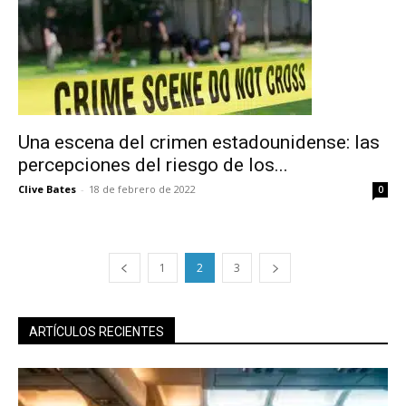
Subscribe to our daily clipping and
receive all the news of vaping and
tobacco harm reduction in your email.
SUBSCRIBIRSE
Una escena del crimen estadounidense: las
percepciones del riesgo de los...
Clive Bates
-
18 de febrero de 2022
0
1
2
3
ARTÍCULOS RECIENTES