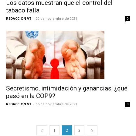
Los datos muestran que el control del
recibe todas las noticias del vapeo y la
tabaco falla
reducción de daños en tu correo
electrónico.
REDACCION VT
-
20 de noviembre de 2021
0
Subscribe to our daily clipping and
receive all the news of vaping and
tobacco harm reduction in your email.
SUBSCRIBIRSE
Secretismo, intimidación y ganancias: ¿qué
pasó en la COP9?
REDACCION VT
-
16 de noviembre de 2021
0
1
2
3