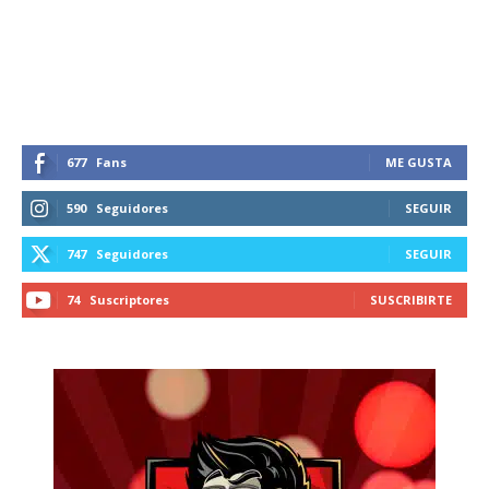
677
Fans
ME GUSTA
590
Seguidores
SEGUIR
747
Seguidores
SEGUIR
74
Suscriptores
SUSCRIBIRTE