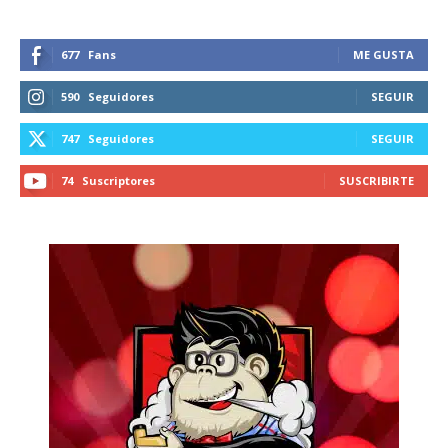
677
Fans
ME GUSTA
590
Seguidores
SEGUIR
747
Seguidores
SEGUIR
74
Suscriptores
SUSCRIBIRTE