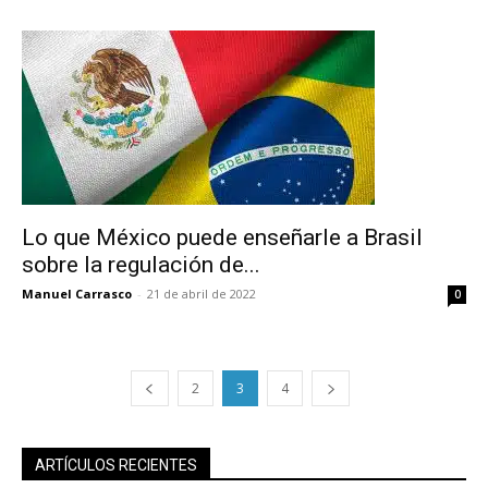
electrónico.
Subscribe to our daily clipping and
receive all the news of vaping and
tobacco harm reduction in your email.
SUBSCRIBIRSE
Lo que México puede enseñarle a Brasil
sobre la regulación de...
Manuel Carrasco
-
21 de abril de 2022
0
2
3
4
ARTÍCULOS RECIENTES