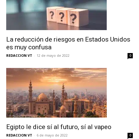
La reducción de riesgos en Estados Unidos
es muy confusa
REDACCION VT
-
12 de mayo de 2022
0
No te pierdas de las
últimas noticias
Suscríbete a nuestro boletín diario y
Egipto le dice sí al futuro, sí al vapeo
recibe todas las noticias del vapeo y la
REDACCION VT
-
6 de mayo de 2022
0
reducción de daños en tu correo