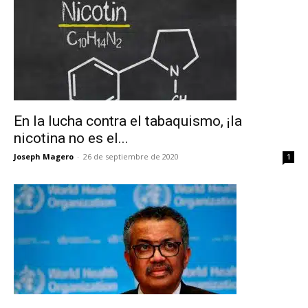
No te pierdas de las
En la lucha contra el tabaquismo, ¡la
nicotina no es el...
últimas noticias
Joseph Magero
-
26 de septiembre de 2020
1
Suscríbete a nuestro boletín diario y
recibe todas las noticias del vapeo y la
reducción de daños en tu correo
electrónico.
Subscribe to our daily clipping and
receive all the news of vaping and
tobacco harm reduction in your email.